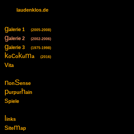
laudenklos.de
g
alerie 1
(2005-2008)
g
alerie 2
(2002-2006)
g
alerie 3
(1975-1998)
k
c
k
m
o
o
u
a
(2016)
v
ita
n
S
on
ense
p
h
urpur
ain
s
piele
l
inks
s
m
ite
ap