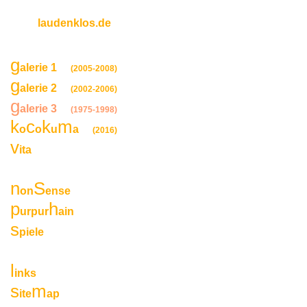
laudenklos.de
g
alerie 1
(2005-2008)
g
alerie 2
(2002-2006)
g
alerie 3
(1975-1998)
k
c
k
m
o
o
u
a
(2016)
v
ita
n
S
on
ense
p
h
urpur
ain
s
piele
l
inks
s
m
ite
ap